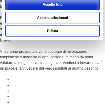
diventando parte integrante della vostra documentazione di
Accetta tutti
bordo.
Accetta selezionati
Potrete scegliere tra una vasta gamma di colori sempre nuovi
ed’originali, come i metallizzati e i perlati e vi saranno
sottoposti i vari cicli di verniciatura dei maggiori produttori
Rifiuta
mondiali di vernici: Dupont Marine, Awlgrip, International,
Boero.
Vi saranno prospettate varie tipologie di lavorazione,
tempistiche e modalità di applicazione, in modo da poter
valutare al meglio le vostre esigenze. Veniteci a trovare e sarà
un piacere farvi vedere dal vero i risultati di quanto descritto.