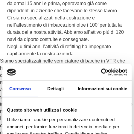
da ormai 15 anni e prima, operavamo già come
dipendenti in aziende che facevano lo stesso lavoro.
Ci siamo specializzati nella costruzione e
nell’allestimento di imbarcazioni oltre i 100’ per tutta la
durata della nostra attività. Abbiamo all’attivo più di 120
navi da diporto costruite e consegnate.
Negli ultimi anni l’attività di refitting ha impegnato
capillarmente la nostra azienda.
Siamo specializzati nelle verniciature di barche in VTR che
hanno come loro vernice più naturale il gelcoat. L’attività di
carrozzeria e verniciatura è consequenziale a quella della
resinatura di cui abbiamo già ampiamente parlato.
Consenso
Dettagli
Informazioni sui cookie
Allestendo la VTR delle imbarcazioni, provvediamo poi alla
successiva stuccatura e verniciatura al gelcoat. Ci occupiamo
in fine di tutte le opere di carteggia tura e lucidatura che questo
Questo sito web utilizza i cookie
materiale richiede.
I nostri cicli di verniciatura sono quelli approvati dalle maggiori
Utilizziamo i cookie per personalizzare contenuti ed
casa costruttrice di gelcoat, qual DSM e RAICHOLD. Le nostre
annunci, per fornire funzionalità dei social media e per
operazioni di carteggia tura e lucidatura sono quelle elencate
analizzare il nostro traffico. Condividiamo inoltre