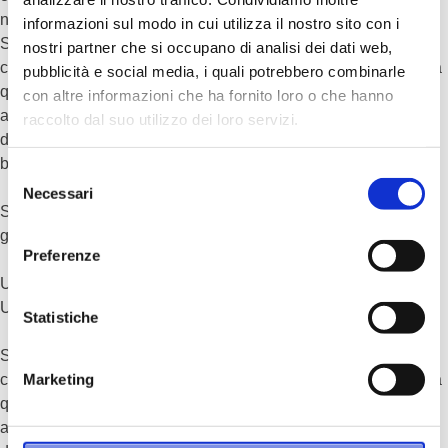
nei cicli dei produttori di abrasivi accettati dai cantieri navali.
informazioni sul modo in cui utilizza il nostro sito con i
Su richiesta, il vostro ciclo di verniciatura può essere
nostri partner che si occupano di analisi dei dati web,
controllato e certificato in ogni sua parte dal nostro addetto alla
pubblicità e social media, i quali potrebbero combinarle
qualità e da un tecnico dei prodotti impiegati. A fine lavori sarà
con altre informazioni che ha fornito loro o che hanno
approvato da entrambi e certificato. Vi verrà consegnato,
raccolto dal suo utilizzo dei loro servizi.
diventando parte integrante della vostra documentazione di
bordo.
Selezione
Necessari
del
Se avete una barca, di qualsiasi misura, verniciata in
consenso
gelcoat…. accettate un consiglio, contattateci.
Preferenze
Una tra le lavorazioni più complesse da coordinare e dirigere.
Una vera e propria arte.
Statistiche
Su richiesta, il vostro ciclo di verniciatura può essere
Marketing
controllato e certificato in ogni sua parte dal nostro addetto alla
qualità e un tecnico dei prodotti impiegati. A fine lavori sarà
approvato da entrambi e certificato. Vi verrà consegnato,