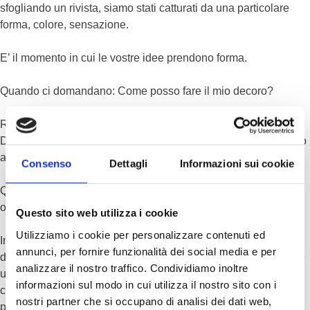
sfogliando un rivista, siamo stati catturati da una particolare
forma, colore, sensazione.
E’ il momento in cui le vostre idee prendono forma.
Quando ci domandano: Come posso fare il mio decoro?
Rispondiamo: Dal bianco al nero, passando per tutti colori.
Dall’opaco all’extra-lucido in tutte le loro gradazioni e dal liscio
al ruvido in tutte le loro sfumature.
Consenso
Dettagli
Informazioni sui cookie
Quanto detto fino ad ora sulle scelte dei rivestimenti, vale
ovviamente anche per i pavimenti.
Questo sito web utilizza i cookie
Utilizziamo i cookie per personalizzare contenuti ed
In questo processo produttivo e’ da sottolineare la resistenza
annunci, per fornire funzionalità dei social media e per
della resina in questo processo produttivo. Lo stesso materiale
analizzare il nostro traffico. Condividiamo inoltre
utilizzato per le superfici verticali, in quelle orizzontali
informazioni sul modo in cui utilizza il nostro sito con i
calpestabili assume una funzione nuova dal punto di vista
nostri partner che si occupano di analisi dei dati web,
pratico: la resistenza al graffio.