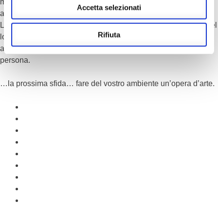
materiali. Creando una linea di complementi di arredo mai fino
Accetta selezionati
ad oggi realizzata.
Lavorazioni artistiche da incasso, porte, tavoli e mobili unici nel
Rifiuta
loro genere. Un progetto che unisce il nostro lavoro al mondo
artistico, donandoci dei risultati che invito tutti voi a visitare di
persona.
…la prossima sfida… fare del vostro ambiente un’opera d’arte.